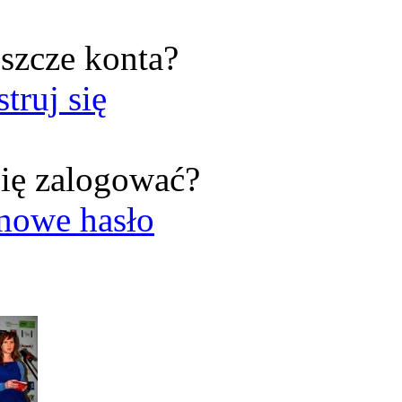
szcze konta?
struj się
ię zalogować?
nowe hasło