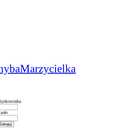
2
hybaMarzycielka
żytkownika
asło