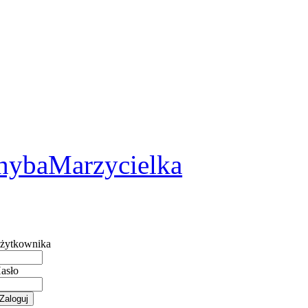
2
hybaMarzycielka
żytkownika
asło