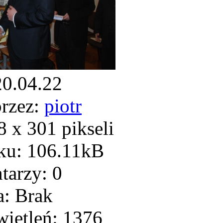
20.04.22
rzez:
piotr
 x 301 pikseli
ku: 106.11kB
arzy: 0
: Brak
ietleń: 1376