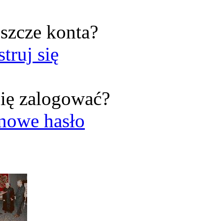
szcze konta?
struj się
ię zalogować?
nowe hasło