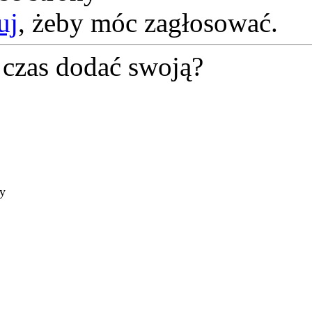
uj
, żeby móc zagłosować.
czas dodać swoją?
ty