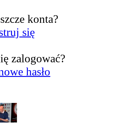
szcze konta?
struj się
ię zalogować?
nowe hasło