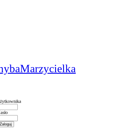
2
hybaMarzycielka
żytkownika
asło