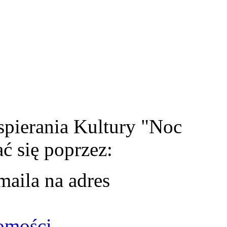
spierania Kultury "Noc
 się poprzez:
maila na adres
omości
.