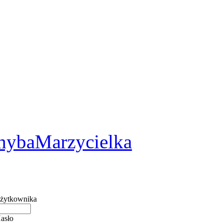
2
hybaMarzycielka
żytkownika
asło