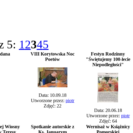
z 5:
1
2
3
4
5
zdana
VIII Korytowska Noc
Festyn Rodzinny
Poetów
"Świętujemy 100-lecie
Niepodległości"
Data: 10.09.18
Utworzone przez:
piotr
Zdjęć: 22
Data: 20.06.18
Utworzone przez:
piotr
Zdjęć: 64
ej Wiosny
Spotkanie autorskie z
Wernisaż w Książnicy
y Teresy
Ks. Januarym
Pomorskiej