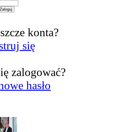
szcze konta?
struj się
ię zalogować?
nowe hasło