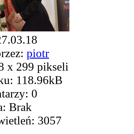
27.03.18
rzez:
piotr
 x 299 pikseli
ku: 118.96kB
arzy: 0
: Brak
ietleń: 3057