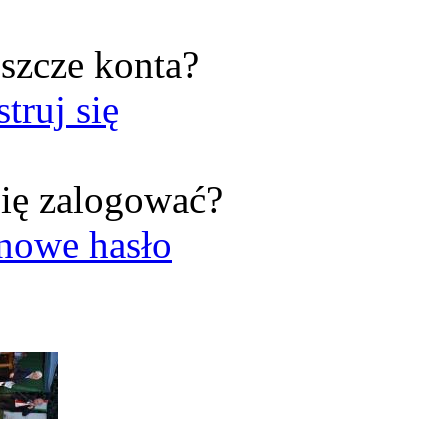
szcze konta?
struj się
ię zalogować?
nowe hasło