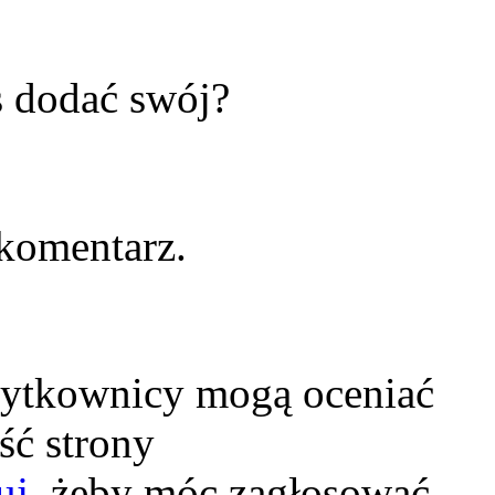
s dodać swój?
komentarz.
żytkownicy mogą oceniać
ść strony
uj
, żeby móc zagłosować.