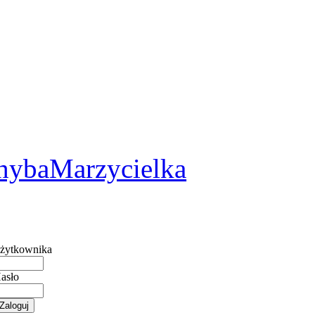
2
hybaMarzycielka
żytkownika
asło