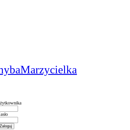
2
hybaMarzycielka
żytkownika
asło