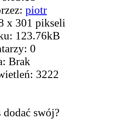
rzez:
piotr
 x 301 pikseli
ku: 123.76kB
arzy: 0
: Brak
ietleń: 3222
s dodać swój?