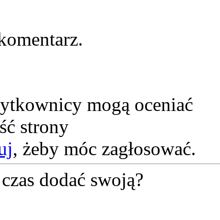
komentarz.
żytkownicy mogą oceniać
ść strony
uj
, żeby móc zagłosować.
czas dodać swoją?