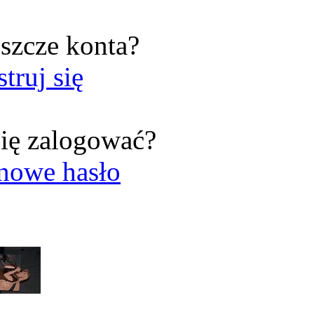
szcze konta?
struj się
ię zalogować?
nowe hasło