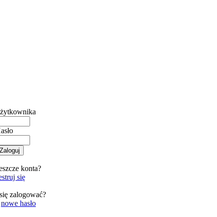
żytkownika
asło
eszcze konta?
struj się
się zalogować?
o
nowe hasło